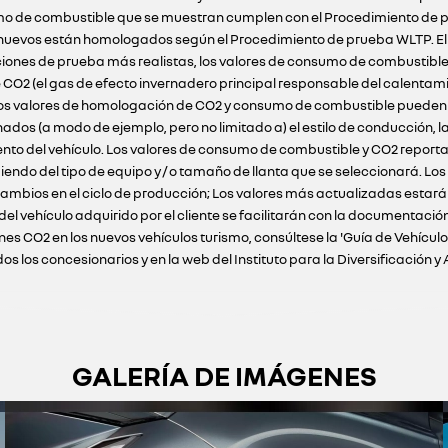
o de combustible que se muestran cumplen con el Procedimiento de pr
ulos nuevos están homologados según el Procedimiento de prueba WLTP. E
ciones de prueba más realistas, los valores de consumo de combustibl
 CO2 (el gas de efecto invernadero principal responsable del calentam
 Los valores de homologación de CO2 y consumo de combustible pueden n
s (a modo de ejemplo, pero no limitado a) el estilo de conducción, la 
ento del vehículo. Los valores de consumo de combustible y CO2 reportad
iendo del tipo de equipo y / o tamaño de llanta que se seleccionará. Lo
ambios en el ciclo de producción; Los valores más actualizadas estarán 
 del vehículo adquirido por el cliente se facilitarán con la documenta
nes CO2 en los nuevos vehículos turismo, consúltese la 'Guía de Vehícu
 los concesionarios y en la web del Instituto para la Diversificación y 
GALERÍA DE IMÁGENES