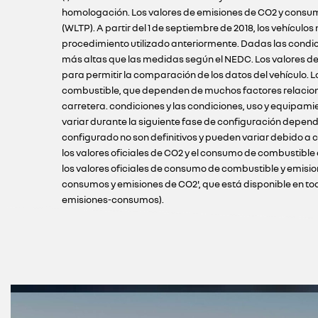
homologación. Los valores de emisiones de CO2 y consum
(WLTP). A partir del 1 de septiembre de 2018, los vehíc
procedimiento utilizado anteriormente. Dadas las condi
más altas que las medidas según el NEDC. Los valores de
para permitir la comparación de los datos del vehículo.
combustible, que dependen de muchos factores relacionado
carretera. condiciones y las condiciones, uso y equipami
variar durante la siguiente fase de configuración depend
configurado no son definitivos y pueden variar debido a c
los valores oficiales de CO2 y el consumo de combustible
los valores oficiales de consumo de combustible y emisio
consumos y emisiones de CO2', que está disponible en todos
emisiones-consumos).