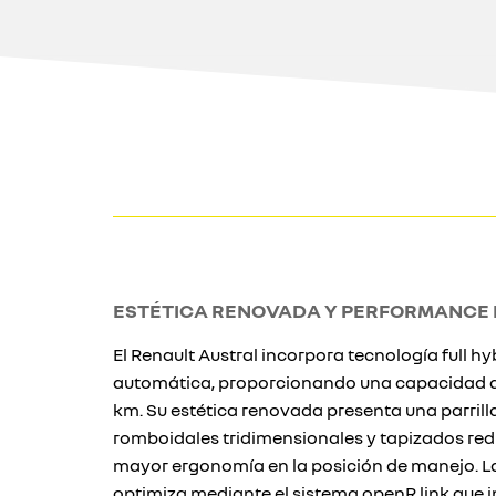
ESTÉTICA RENOVADA Y PERFORMANCE
El Renault Austral incorpora tecnología full h
automática, proporcionando una capacidad de
km. Su estética renovada presenta una parrill
romboidales tridimensionales y tapizados re
mayor ergonomía en la posición de manejo. La
optimiza mediante el sistema openR link que i