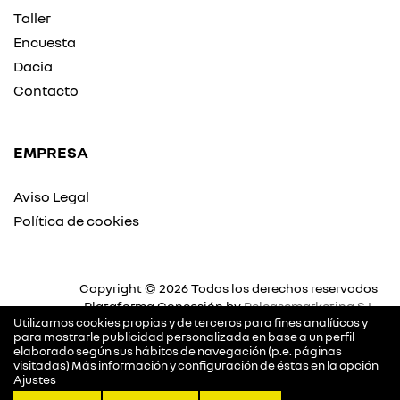
Taller
Encuesta
Dacia
Contacto
EMPRESA
Aviso Legal
Política de cookies
Copyright © 2026 Todos los derechos reservados
Plataforma Concesión by
Releasemarketing S.L.
Utilizamos cookies propias y de terceros para fines analíticos y
para mostrarle publicidad personalizada en base a un perfil
elaborado según sus hábitos de navegación (p.e. páginas
visitadas) Más información y configuración de éstas en la opción
Ajustes
llamar
pedir cita
dirección
contactar