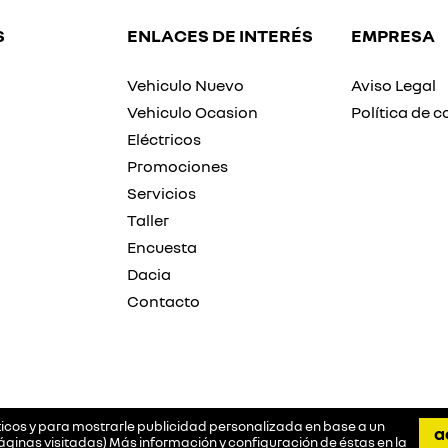
S
ENLACES DE INTERÉS
EMPRESA
Vehiculo Nuevo
Aviso Legal
Vehiculo Ocasion
Política de c
Eléctricos
Promociones
Servicios
Taller
Encuesta
Dacia
Contacto
íticos y para mostrarle publicidad personalizada en base a un
a
áginas visitadas) Más información y configuración de éstas en la