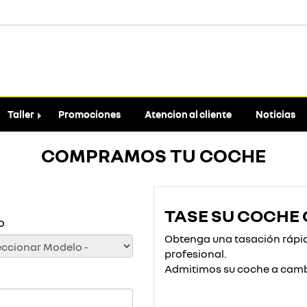
Taller
Promociones
Atencion al cliente
Noticias
COMPRAMOS TU COCHE
TASE SU COCHE 
o
Obtenga una tasación rápida
profesional.
Admitimos su coche a camb