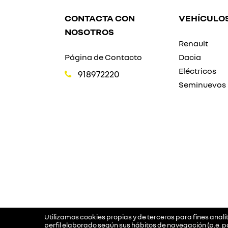
CONTACTA CON
VEHÍCULO
NOSOTROS
Renault
Página de Contacto
Dacia
Eléctricos
918972220
Seminuevos
Utilizamos cookies propias y de terceros para fines anal
perfil elaborado según sus hábitos de navegación (p.e. p